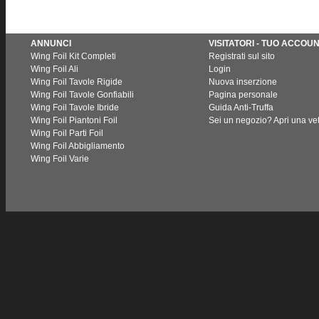
ANNUNCI
VISITATORI - TUO ACCOU
Wing Foil Kit Completi
Registrati sul sito
Wing Foil Ali
Login
Wing Foil Tavole Rigide
Nuova inserzione
Wing Foil Tavole Gonfiabili
Pagina personale
Wing Foil Tavole Ibride
Guida Anti-Truffa
Wing Foil Piantoni Foil
Sei un negozio? Apri una vet
Wing Foil Parti Foil
Wing Foil Abbigliamento
Wing Foil Varie