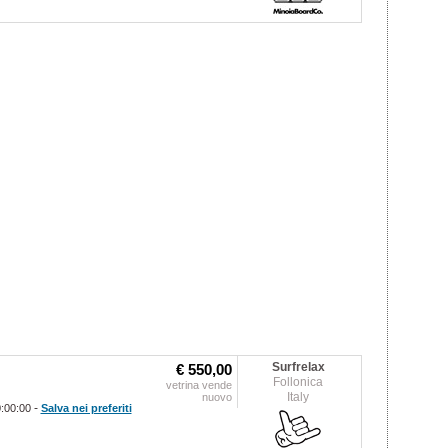
Surfrelax
€ 550,00
Follonica
vetrina vende
Italy
nuovo
-
0:00:00
Salva nei preferiti