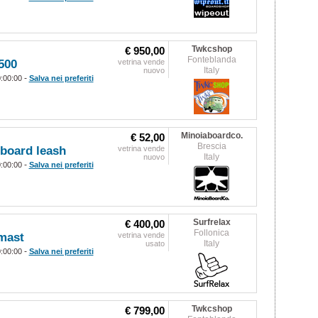
Twkcshop
€ 950,00
Fonteblanda
500
vetrina vende
Italy
nuovo
-
0:00:00
Salva nei preferiti
Minoiaboardco.
€ 52,00
Brescia
 board leash
vetrina vende
Italy
nuovo
-
0:00:00
Salva nei preferiti
Surfrelax
€ 400,00
Follonica
mast
vetrina vende
Italy
usato
-
0:00:00
Salva nei preferiti
Twkcshop
€ 799,00