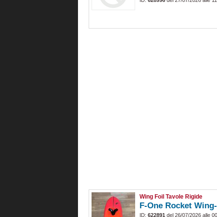
ID:
628996
del 27/07/2026 alle 1
Wing Foil Tavole Rigide
F-One Rocket Wing-
ID:
622891
del 26/07/2026 alle 0