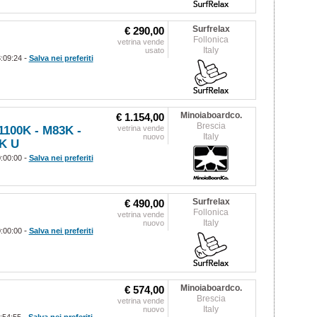
Surfrelax
€ 290,00
Follonica
vetrina vende
Italy
usato
-
3:09:24
Salva nei preferiti
Minoiaboardco.
€ 1.154,00
Brescia
1100K - M83K -
vetrina vende
Italy
nuovo
3K U
-
0:00:00
Salva nei preferiti
Surfrelax
€ 490,00
Follonica
vetrina vende
Italy
nuovo
-
0:00:00
Salva nei preferiti
Minoiaboardco.
€ 574,00
Brescia
vetrina vende
Italy
nuovo