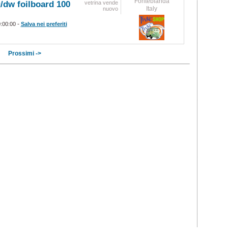
Fonteblanda
/dw foilboard 100
vetrina vende
Italy
nuovo
-
0:00:00
Salva nei preferiti
Prossimi ->