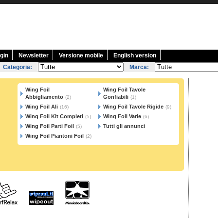
gin
Newsletter
Versione mobile
English version
Categoria:
Marca:
Wing Foil
Wing Foil Tavole
Abbigliamento
Gonfiabili
(2)
(1)
Wing Foil Ali
Wing Foil Tavole Rigide
(16)
(9)
Wing Foil Kit Completi
Wing Foil Varie
(5)
(6)
Wing Foil Parti Foil
Tutti gli annunci
(5)
Wing Foil Piantoni Foil
(2)