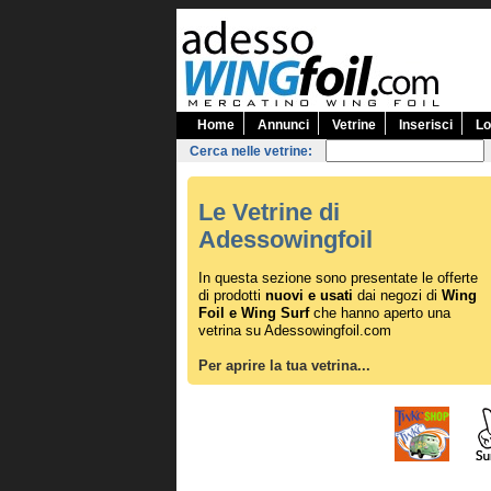
Home
Annunci
Vetrine
Inserisci
Lo
Cerca nelle vetrine:
Le Vetrine di
Adessowingfoil
In questa sezione sono presentate le offerte
di prodotti
nuovi e usati
dai negozi di
Wing
Foil e Wing Surf
che hanno aperto una
vetrina su Adessowingfoil.com
Per aprire la tua vetrina...