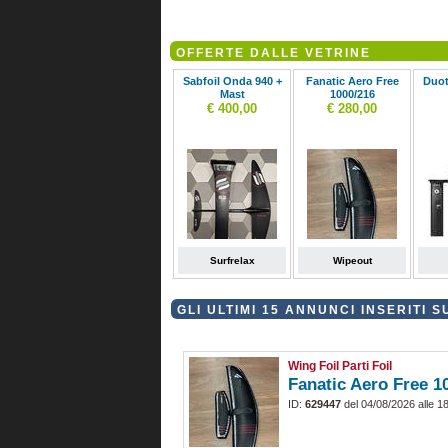
OFFERTE DALLE VETRINE
Sabfoil Onda 940 +
Fanatic Aero Free
Duot
Mast
1000/216
€ 400,00
€ 280,00
Surfrelax
Wipeout
GLI ULTIMI 15 ANNUNCI INSERITI 
Wing Foil Parti Foil
Fanatic Aero Free 1
ID:
629447
del 04/08/2026 alle 1