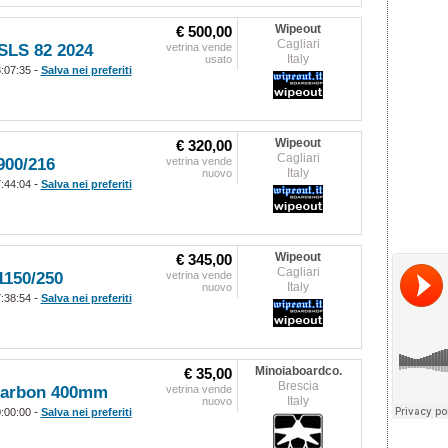
Wipeout
€ 500,00
Cagliari
SLS 82 2024
vetrina vende
Italy
usato
-
8:07:35
Salva nei preferiti
Wipeout
€ 320,00
Cagliari
900/216
vetrina vende
Italy
nuovo
-
7:44:04
Salva nei preferiti
Wipeout
€ 345,00
Cagliari
1150/250
vetrina vende
Italy
nuovo
-
7:38:54
Salva nei preferiti
Minoiaboardco.
€ 35,00
Brescia
 carbon 400mm
vetrina vende
Italy
nuovo
-
0:00:00
Salva nei preferiti