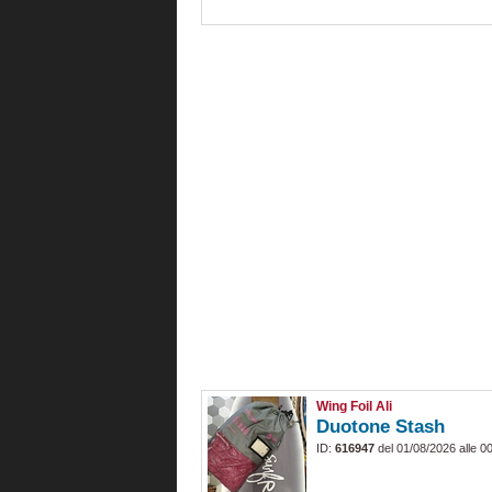
Wing Foil Ali
Duotone Stash
ID:
616947
del 01/08/2026 alle 0