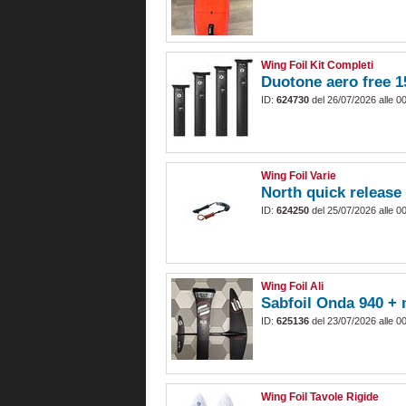
Wing Foil Kit Completi
Duotone aero free 1
ID:
624730
del 26/07/2026 alle 0
Wing Foil Varie
North quick release
ID:
624250
del 25/07/2026 alle 0
Wing Foil Ali
Sabfoil Onda 940 + 
ID:
625136
del 23/07/2026 alle 0
Wing Foil Tavole Rigide