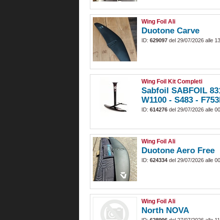
Wing Foil Ali
Duotone Carve
ID:
629097
del 29/07/2026 alle 1
Wing Foil Kit Completi
Sabfoil SABFOIL 83
W1100 - S483 - F75
ID:
614276
del 29/07/2026 alle 0
Wing Foil Ali
Duotone Aero Free
ID:
624334
del 29/07/2026 alle 0
Wing Foil Ali
North NOVA