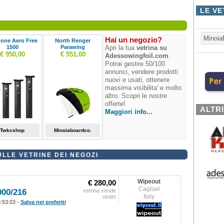
LE VE
Minoia
Hai un negozio?
one Aero Free
North Renger
1500
Parawing
Apri la tua
vetrina su
€ 950,00
€ 551,00
Adessowingfoil.com
.
Potrai gestire 50/100
annunci, vendere prodotti
nuovi e usati, ottenere
massima visibilita' e molto
altro. Scopri le nostre
offerte!
ALTR
Maggiori info...
Twkcshop
Minoiaboardco.
SULLE VETRINE DEI NEGOZI
Wipeout
€ 280,00
Cagliari
000/216
vetrina vende
Italy
usato
-
8:53:03
Salva nei preferiti