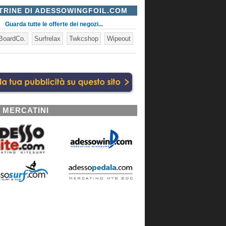
TRINE DI ADESSOWINGFOIL.COM
Guarda tutte le offerte dei negozi...
BoardCo.
Surfrelax
Twkcshop
Wipeout
I MERCATINI