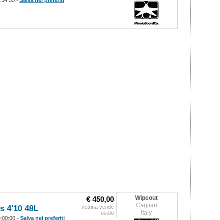
-
1:54:55
Salva nei preferiti
Wipeout
€ 450,00
Cagliari
s 4'10 48L
vetrina vende
Italy
usato
-
0:00:00
Salva nei preferiti