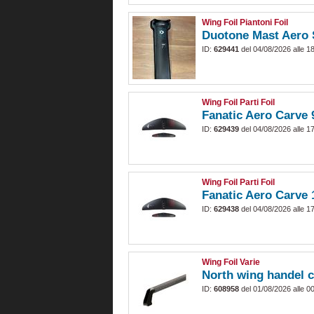
Wing Foil Piantoni Foil
Duotone Mast Aero 
ID:
629441
del 04/08/2026 alle 1
Wing Foil Parti Foil
Fanatic Aero Carve 
ID:
629439
del 04/08/2026 alle 1
Wing Foil Parti Foil
Fanatic Aero Carve 
ID:
629438
del 04/08/2026 alle 1
Wing Foil Varie
North wing handel
ID:
608958
del 01/08/2026 alle 0