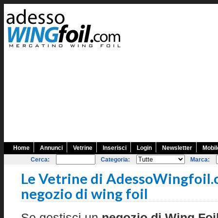
Home
Annunci
Vetrine
Inserisci
Login
Newsletter
Mobil
Cerca:
Categoria:
Marca:
Le Vetrine di AdessoWingfoil.c
negozio di wing foil
Se gestisci un
negozio di Wing Foi