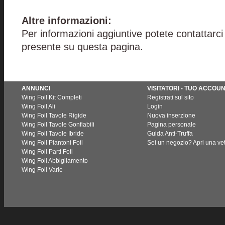
Altre informazioni:
Per informazioni aggiuntive potete contattarc
presente su questa pagina.
ANNUNCI
VISITATORI - TUO ACCOU
Wing Foil Kit Completi
Registrati sul sito
Wing Foil Ali
Login
Wing Foil Tavole Rigide
Nuova inserzione
Wing Foil Tavole Gonfiabili
Pagina personale
Wing Foil Tavole Ibride
Guida Anti-Truffa
Wing Foil Piantoni Foil
Sei un negozio? Apri una vet
Wing Foil Parti Foil
Wing Foil Abbigliamento
Wing Foil Varie