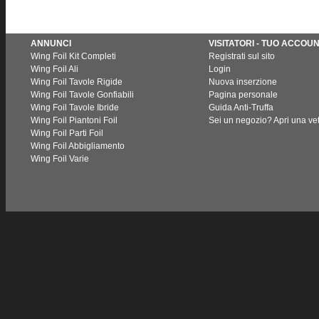
ANNUNCI
VISITATORI - TUO ACCOU
Wing Foil Kit Completi
Registrati sul sito
Wing Foil Ali
Login
Wing Foil Tavole Rigide
Nuova inserzione
Wing Foil Tavole Gonfiabili
Pagina personale
Wing Foil Tavole Ibride
Guida Anti-Truffa
Wing Foil Piantoni Foil
Sei un negozio? Apri una vet
Wing Foil Parti Foil
Wing Foil Abbigliamento
Wing Foil Varie