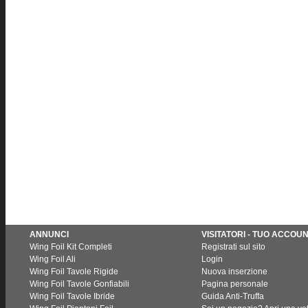
ANNUNCI
VISITATORI - TUO ACCOU
Wing Foil Kit Completi
Registrati sul sito
Wing Foil Ali
Login
Wing Foil Tavole Rigide
Nuova inserzione
Wing Foil Tavole Gonfiabili
Pagina personale
Wing Foil Tavole Ibride
Guida Anti-Truffa