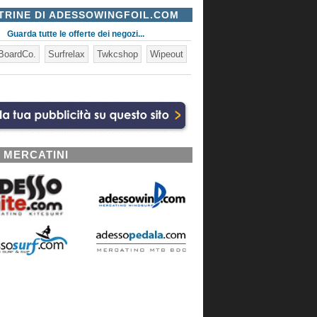
TRINE DI ADESSOWINGFOIL.COM
Guarda tutte le offerte dei negozi...
BoardCo.
Surfrelax
Twkcshop
Wipeout
I MERCATINI