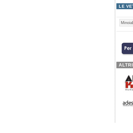
LE VE
Minoia
ALTR