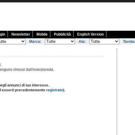
gin
Newsletter
Mobile
Pubblicità
English Version
Marca:
Ala:
Tavola
i.
engono rimossi dall'inserzionista.
egli annunci di tuo interesse.
d esserti precedentemente
registrato
).